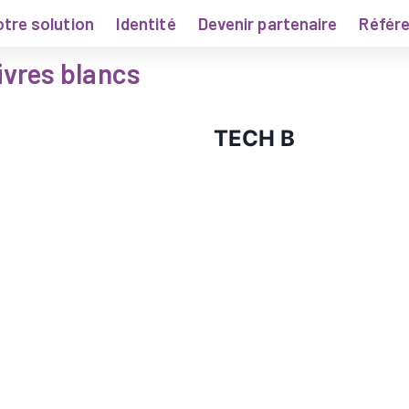
tre solution
Identité
Devenir partenaire
Référ
ivres blancs
TECH B